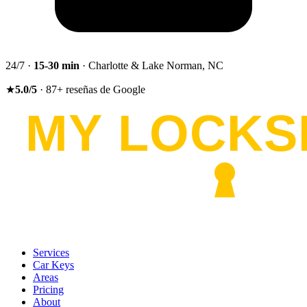
24/7 ·
15-30
min
· Charlotte & Lake Norman, NC
★
5.0
/5
·
87
+
reseñas de Google
Services
Car Keys
Areas
Pricing
About