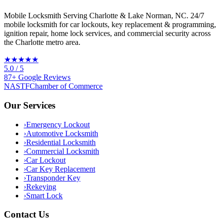
Mobile Locksmith Serving Charlotte & Lake Norman, NC
. 24/7
mobile locksmith for car lockouts, key replacement & programming,
ignition repair, home lock services, and commercial security across
the Charlotte metro area.
★★★★★
5.0
/ 5
87
+
Google
Reviews
NASTF
Chamber of Commerce
Our Services
›
Emergency Lockout
›
Automotive Locksmith
›
Residential Locksmith
›
Commercial Locksmith
›
Car Lockout
›
Car Key Replacement
›
Transponder Key
›
Rekeying
›
Smart Lock
Contact Us