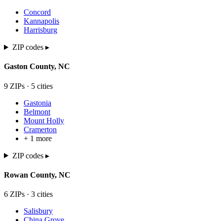
Concord
Kannapolis
Harrisburg
ZIP codes ▸
Gaston
County,
NC
9
ZIP
s
·
5
cit
ies
Gastonia
Belmont
Mount Holly
Cramerton
+
1
more
ZIP codes ▸
Rowan
County,
NC
6
ZIP
s
·
3
cit
ies
Salisbury
China Grove