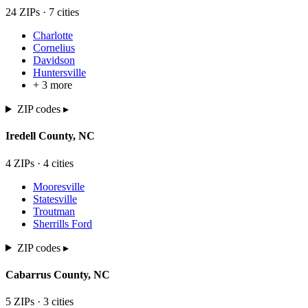
24
ZIP
s
·
7
cit
ies
Charlotte
Cornelius
Davidson
Huntersville
+
3
more
ZIP codes ▸
Iredell
County,
NC
4
ZIP
s
·
4
cit
ies
Mooresville
Statesville
Troutman
Sherrills Ford
ZIP codes ▸
Cabarrus
County,
NC
5
ZIP
s
·
3
cit
ies