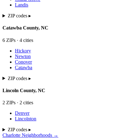
Landis
ZIP codes ▸
Catawba
County,
NC
6
ZIP
s
·
4
cit
ies
Hickory
Newton
Conover
Catawba
ZIP codes ▸
Lincoln
County,
NC
2
ZIP
s
·
2
cit
ies
Denver
Lincolnton
ZIP codes ▸
Charlotte Neighborhoods →