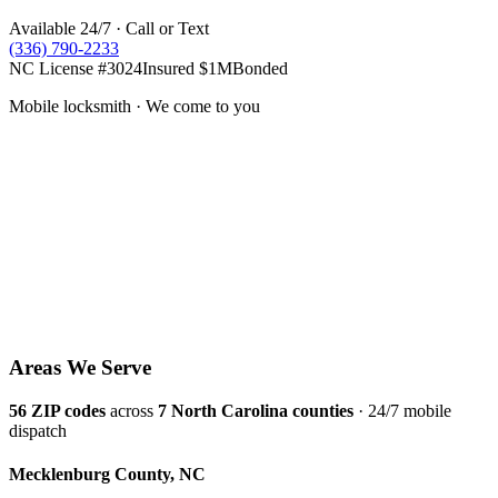
Available 24/7 · Call or Text
(336) 790-2233
NC License #3024
Insured $1M
Bonded
Mobile locksmith · We come to you
Areas We Serve
56
ZIP codes
across
7
North Carolina counties
· 24/7 mobile
dispatch
Mecklenburg
County,
NC