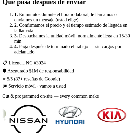
Qué pasa después de enviar
1
.
En minutos durante el horario laboral, le llamamos o
enviamos un mensaje (usted elige)
2
.
Confirmamos el precio y el tiempo estimado de llegada en
la llamada
3
.
Despachamos la unidad móvil, normalmente llega en 15-30
min
4
.
Paga después de terminado el trabajo — sin cargos por
adelantado
📋
Licencia NC #
3024
🛡️
Asegurado $1M de responsabilidad
⭐
5
/5 (
87
+
reseñas de Google
)
🚐
Servicio móvil · vamos a usted
Cut & programmed on-site — every common make