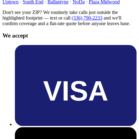
Uptown
·
South End
·
Ballantyne
·
NoDa
·
Plaza Midwood
Don't see your ZIP? We routinely take calls just outside the
highlighted footprint — text or call
(336) 790-2233
and we'll
confirm coverage and a flat-rate quote before anyone leaves base.
We accept
VISA